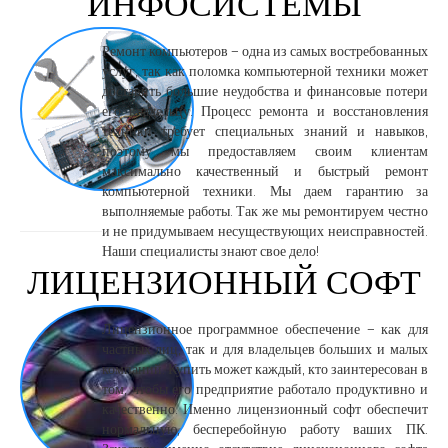
"ИНФОСИСТЕМЫ"
Ремонт компьютеров – одна из самых востребованных
услуг, так как поломка компьютерной техники может
доставить большие неудобства и финансовые потери
его владельцу. Процесс ремонта и восстановления
техники требует специальных знаний и навыков,
поэтому мы предоставляем своим клиентам
максимально качественный и быстрый ремонт
компьютерной техники. Мы даем гарантию за
выполняемые работы. Так же мы ремонтируем честно
и не придумываем несуществующих неисправностей.
Наши специалисты знают свое дело!
ЛИЦЕНЗИОННЫЙ СОФТ
Лицензионное программное обеспечение – как для
частных лиц, так и для владельцев больших и малых
компаний. Купить может каждый, кто заинтересован в
том, чтобы его предприятие работало продуктивно и
качественно. Именно лицензионный софт обеспечит
нормальную, бесперебойную работу ваших ПК.