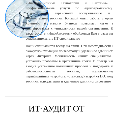
«Информационные Технологии и Системы»
ок
профессиональные услуги по единовременн
долгосрочному сервисному обслуживанию и
компьютерной техники. Большой опыт работы с орга
крупного и малого бизнеса позволяет легко 
адаптироваться к уникальности вашей организации. К
заказ услуг в
«ИнфоСистемы»
обойдеться Вам в разы де
содержание штата ИТ специалистов.
Наши специалисты всегда на связи. При необходимости 
окажут консультации по телефону и удаленное админис
через Интернет. Мобильность наших специалистов
устранить проблемы в кратчайшие сроки. В спектр на
входит устранение возникших проблем и поддержка к
работоспособности техники, подключение/н
перифирийных устройств, установка/настройка ПО, мо
техники, консультации и удаленное администрирование.
ИТ-АУДИТ ОТ